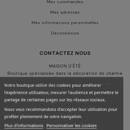
Mes commandes
Mes adresses
Mes informations personnelles
Déconnexion
CONTACTEZ NOUS
MAISON D'ÉTÉ
Boutique spécialisée dans la décoration de charme
Notre boutique utilise des cookies pour améliorer
501, Avenue de l'Héliport, Résidence du Grand Pont, Bât A -
l'expérience utilisateur, mesurer l'audience et permettre le
83310 Grimaud, France
partage de certaines pages sur les réseaux sociaux.
+33 (0)4 94 49 04 09
Nous vous recommandons d'accepter leur utilisation pour
profiter pleinement de votre navigation.
contact@maisondete.fr
Plus d'informations
Personnaliser les cookies