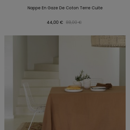
Nappe En Gaze De Coton Terre Cuite
Prix
Prix
44,00 €
88,00 €
habituel