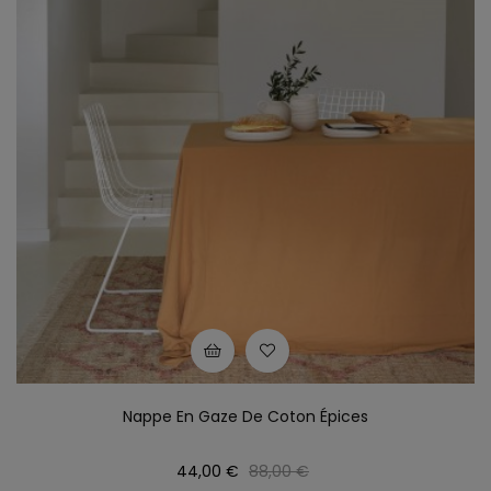
Nappe En Gaze De Coton Épices
Prix
Prix
44,00 €
88,00 €
habituel