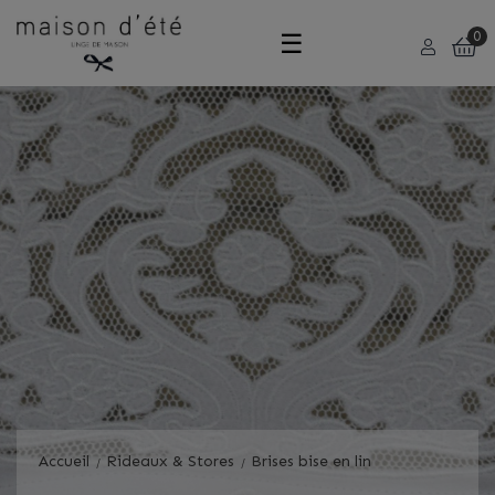
Basculer
☰
0
la
navigation
Accueil
Rideaux & Stores
Brises bise en lin