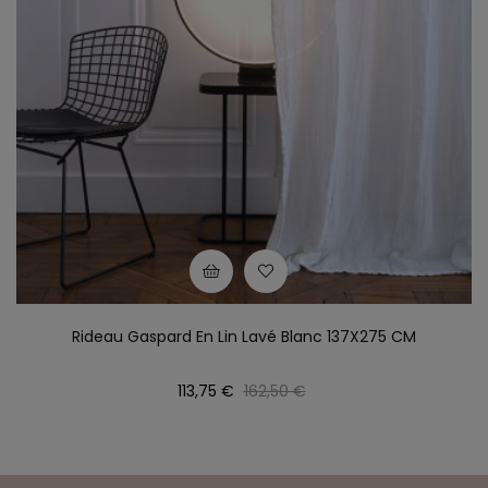
Rideau Gaspard En Lin Lavé Blanc 137X275 CM
Prix
Prix
113,75 €
162,50 €
habituel