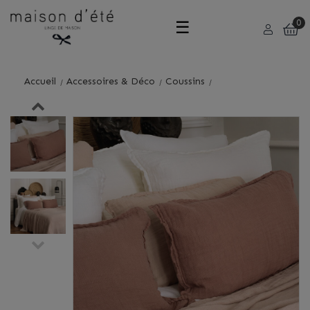
Basculer
☰
0
la
Accueil
Accessoires & Déco
Coussins
navigation