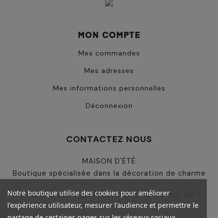
MON COMPTE
Mes commandes
Mes adresses
Mes informations personnelles
Déconnexion
CONTACTEZ NOUS
MAISON D'ÉTÉ
Boutique spécialisée dans la décoration de charme
Notre boutique utilise des cookies pour améliorer
501, Avenue de l'Héliport, Résidence du Grand Pont, Bât A -
l'expérience utilisateur, mesurer l'audience et permettre le
83310 Grimaud, France
partage de certaines pages sur les réseaux sociaux.