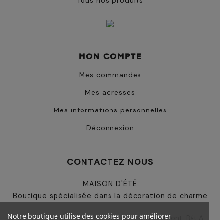
Tous nos produits
MON COMPTE
Mes commandes
Mes adresses
Mes informations personnelles
Déconnexion
CONTACTEZ NOUS
MAISON D'ÉTÉ
Boutique spécialisée dans la décoration de charme
Notre boutique utilise des cookies pour améliorer
501, Avenue de l'Héliport, Résidence du Grand Pont, Bât A -