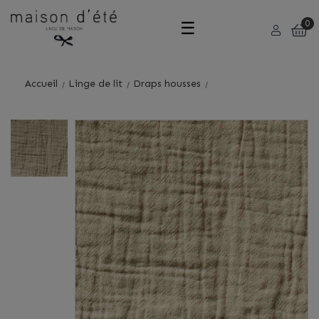
Basculer
☰
0
la
Accueil
Linge de lit
Draps housses
navigation