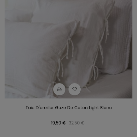
Taie D'oreiller Gaze De Coton Light Blanc
Prix
Prix
19,50 €
32,50 €
habituel