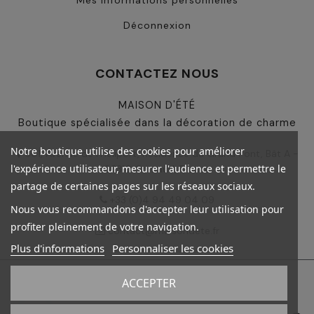
Déconnexion
CONTACTEZ NOUS
MAISON D'ÉTÉ
Boutique spécialisée dans la décoration de charme
Notre boutique utilise des cookies pour améliorer
501, Avenue de l'Héliport, Résidence du Grand Pont, Bât A -
l'expérience utilisateur, mesurer l'audience et permettre le
83310 Grimaud, France
partage de certaines pages sur les réseaux sociaux.
+33 (0)4 94 49 04 09
Nous vous recommandons d'accepter leur utilisation pour
profiter pleinement de votre navigation.
contact@maisondete.fr
Plus d'informations
Personnaliser les cookies
ACCEPTER
©
2026 - Maison d'été - Tous droits réservés